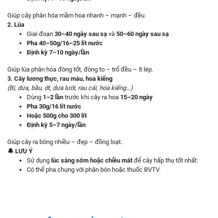
Giúp cây phân hóa mầm hoa nhanh – mạnh – đều.
2. Lúa
Giai đoạn
30–40 ngày sau sạ
và
50–60 ngày sau sạ
Pha 40–50g/16–25 lít nước
Định kỳ 7–10 ngày/lần
Giúp lúa phân hóa đòng tốt, đòng to – trổ đều – ít lép.
3. Cây lương thực, rau màu, hoa kiểng
(Bí, dưa, bầu, ớt, dưa lưới, rau cải, hoa kiểng…)
Dùng
1–2 lần
trước khi cây ra hoa
15–20 ngày
Pha 30g/16 lít nước
Hoặc 500g cho 300 lít
Định kỳ 5–7 ngày/lần
Giúp cây ra bông nhiều – đẹp – đồng loạt.
🔔 LƯU Ý
Sử dụng
lúc sáng sớm hoặc chiều mát
để cây hấp thu tốt nhất.
Có thể pha chung với phân bón hoặc thuốc BVTV.