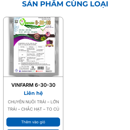
SẢN PHẨM CÙNG LOẠI
VINFARM 6-30-30
Liên hệ
CHUYÊN NUÔI TRÁI – LỚN
TRÁI – CHẮC HẠT – TO CỦ
Thêm vào giỏ