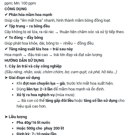
ppm; Mn: 100 ppm
CÔNG DỤNG
✔
Phân hóa mầm hoa mạnh
Giúp cây “lên mắt hoa” nhanh, hình thành mầm bông đồng loạt.
✔
Tập trung – ra bông đều
Cây không bị xé lứa, ra rải rác → thuận tiện chăm sóc và xử lý tiếp theo.
✔
To đòng – đầy bông
Giúp phát hoa khỏe, dài, bông to – nhiều – đồng đều.
✔
Tăng năng suất lứa hoa – trái sau này
Hoa mạnh → đậu trái cao → trái lớn đẹp và đạt sản lượng.
HƯỚNG DẪN SỬ DỤNG
1. Cây ăn trái và cây công nghiệp
(Sầu riêng, nhãn, xoài, chôm chôm, bơ, cam quýt, cà phê, hồ tiêu…)
➤
Giai đoạn sử dụng
Khi
đọt non chuyển lụa – già
, trước khi mắt hoa xuất hiện.
Dùng
liên tục 2–3 lần
để mầm hoa mạnh và ổn định.
Xử lý ra hoa nghịch vụ
(mùa mưa):
→ Bà con có thể
tăng gấp đôi liều
hoặc
tăng số lần sử dụng
cho
hiệu quả cao hơn.
➤
Liều lượng
Pha 40g/16 lít nước
Hoặc 500g cho phuy 200 lít
Định kỳ: 7–10 ngày/lần