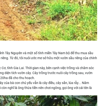
ác tỉnh Tây Nguyên và một số tỉnh miền Tây Nam bộ để thu mua sầu
 riêng. Từ đó, tôi nuôi ước mơ sở hữu một vườn sầu riêng của chính
 Cơ, tỉnh Gia Lai. Thời gian này, bên cạnh việc trồng và chăm sóc
ng diện tích vườn cây. Cây trồng trước nuôi cây trồng sau, vườn
 20ha đã cho thu hoạch.
ây của bà con chủ yếu vẫn là cây điều, cây sắn, lúa rẫy... Năm
i còn nghĩ là ông thừa tiền nên chơi ngông, gọi ông với cái tên là