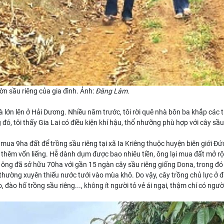
n sầu riêng của gia đình. Ảnh:
Đăng Lâm.
a và lớn lên ở Hải Dương. Nhiều năm trước, tôi rời quê nhà bôn ba khắp c
đó, tôi thấy
Gia Lai
có điều kiện khí hậu, thổ nhưỡng phù hợp với cây sầu
mua 9ha đất để trồng sầu riêng tại xã Ia Kriêng thuộc huyện biên giới Đức
y thêm vốn liếng. Hễ dành dụm được bao nhiêu tiền, ông lại mua đất mở rộ
nh ông đã sở hữu 70ha với gần 15 ngàn
cây sầu riêng
giống Dona, trong đó
i, thường xuyên thiếu nước tưới vào mùa khô. Do vậy, cây trồng chủ lực ở đ
, đào hố trồng sầu riêng..., không ít người tỏ vẻ ái ngại, thậm chí có ngườ