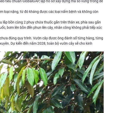
heo tiêu chuẩn GlobalGAP, lập hồ sơ xây dựng mã số vùng trồng để
m kim loại nặng, từ đó kháng được các loại nấm bệnh và không còn
u lắp bồn cùng 2 phuy chứa thuốc gắn trên thân xe, phía sau gắn
uốc, bơm lên bồn đến phun lên cây, nhân công không phải tiếp xúc
làm chưa đúng quy trình. Vườn cây được ông đánh số từng hàng, từng
g xuyên. Dự kiến đến năm 2028, toàn bộ vườn cây sẽ cho kinh