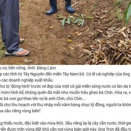
 cơ, bền vững. Ảnh:
Đăng Lâm.
ắp các tỉnh từ Tây Nguyên đến miền Tây Nam bộ. Có lẽ cái nghiệp của ông 
ho các doanh nghiệp xuất khẩu.
hư bị ‘đứng hình’ trước vẻ đẹp của một cô gái miền sông nước có làn da t
n hóm hỉnh kể, không quên đá mắt như muốn trêu ghẹo bà Chín. Hóa ra, v
c bà con gọi theo tên vợ là anh Chín, chú Chín...
 đã cho thu hoạch với thu nhập mỗi năm hàng chục tỷ đồng, người ta khôn
vua sầu riêng vùng biên”.
 thiếu nước, đặc biệt vào mùa khô. Sầu riêng lại là cây cần nước, thời gi
triển được trên vùng đất khô cằn nơi vùng biên giới này, ông Trọn đã đầu