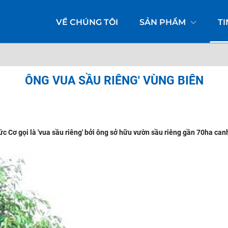
VỀ CHÚNG TÔI
SẢN PHẨM
T
ÔNG VUA SẦU RIÊNG' VÙNG BIÊN
 Cơ gọi là 'vua sầu riêng' bởi ông sở hữu vườn sầu riêng gần 70ha can