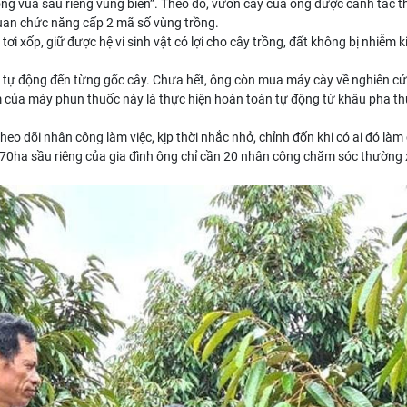
ng vua sầu riêng vùng biên”. Theo đó, vườn cây của ông được canh tác t
uan chức năng cấp 2 mã số vùng trồng.
tơi xốp, giữ được hệ vi sinh vật có lợi cho cây trồng, đất không bị nhiễ
ới tự động đến từng gốc cây. Chưa hết, ông còn mua máy cày về nghiên cứ
ểm của máy phun thuốc này là thực hiện hoàn toàn tự động từ khâu pha th
 theo dõi nhân công làm việc, kịp thời nhắc nhở, chỉnh đốn khi có ai đó 
iện 70ha sầu riêng của gia đình ông chỉ cần 20 nhân công chăm sóc thườn