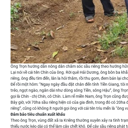
Ông Trọn hướng dẫn nông dân chăm sóc sầu riêng theo hướng hữu
Lại nói về cái tên Chín của ông. Rời quê Hải Dương, ông bôn ba kh
riêng, ông đều tìm đến, lân la hỏi thăm, rồi thu gom, đem bán lại c
Để rồi một hôm: “Ngay ngày đầu đặt chân đến tỉnh Tiền Giang, tôi n
trẻo, ngọt ngào, ngân dài như dòng sông Tiền, sông Hậu”, ông Trọ
gọi là Chín - chị Chín, cô Chín. Làm rể miền Nam, ông Trọn cũng đượ
Bây giờ, với 70ha
sầu riêng
hiện có của gia đình, trong đó có 20ha
riêng”, cũng có không ít người gọi ông với cái tên trìu mến là “ông 
Đảm bảo tiêu chuẩn xuất khẩu
Theo ông Trọn, vùng đất xã Ia Kriêng thường xuyên xảy ra tình trạng
thiếu nước kéo dài có thể làm cây chết khô. Để cây sầu riêng phát 