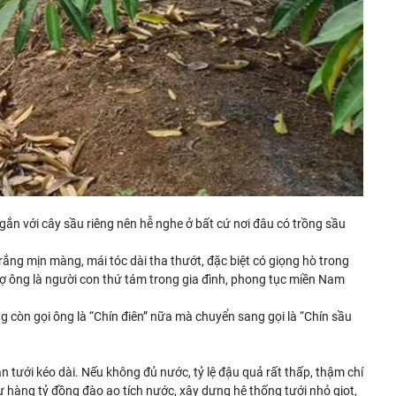
gắn với cây sầu riêng nên hễ nghe ở bất cứ nơi đâu có trồng sầu
rắng mịn màng, mái tóc dài tha thướt, đặc biệt có giọng hò trong
ợ ông là người con thứ tám trong gia đình, phong tục miền Nam
g còn gọi ông là “Chín điên” nữa mà chuyển sang gọi là “Chín sầu
an tưới kéo dài. Nếu không đủ nước, tỷ lệ đậu quả rất thấp, thậm chí
 tư hàng tỷ đồng đào ao tích nước, xây dựng hệ thống
tưới nhỏ giọt
,