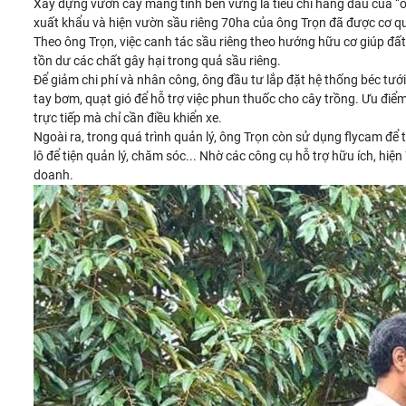
Xây dựng vườn cây mang tính bền vững là tiêu chí hàng đầu của “ô
xuất khẩu và hiện vườn sầu riêng 70ha của ông Trọn đã được cơ q
Theo ông Trọn, việc canh tác sầu riêng theo hướng hữu cơ giúp đất 
tồn dư các chất gây hại trong quả sầu riêng.
Để giảm chi phí và nhân công, ông đầu tư lắp đặt hệ thống béc tư
tay bơm, quạt gió để hỗ trợ việc phun thuốc cho cây trồng. Ưu đi
trực tiếp mà chỉ cần điều khiển xe.
Ngoài ra, trong quá trình quản lý, ông Trọn còn sử dụng flycam để
lô để tiện quản lý, chăm sóc... Nhờ các công cụ hỗ trợ hữu ích, h
doanh.