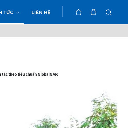
IN TỨC
LIÊN HỆ
h tác theo tiêu chuẩn GlobalGAP.