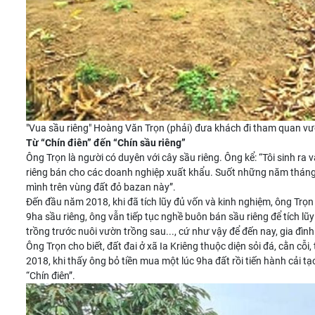
"Vua sầu riêng" Hoàng Văn Trọn (phải) đưa khách đi tham quan vườ
Từ “Chín điên” đến “Chín sầu riêng”
Ông Trọn là người có duyên với cây sầu riêng. Ông kể: “Tôi sinh r
riêng bán cho các doanh nghiệp xuất khẩu. Suốt những năm tháng 
mình trên vùng đất đỏ bazan này”.
Đến đầu năm 2018, khi đã tích lũy đủ vốn và kinh nghiệm, ông Trọn 
9ha sầu riêng, ông vẫn tiếp tục nghề buôn bán sầu riêng để tích lũ
trồng trước nuôi vườn trồng sau..., cứ như vậy để đến nay, gia đì
Ông Trọn cho biết, đất đai ở xã Ia Kriêng thuộc diện sỏi đá, cằn cỗ
2018, khi thấy ông bỏ tiền mua một lúc 9ha đất rồi tiến hành cải tạo
“Chín điên”.